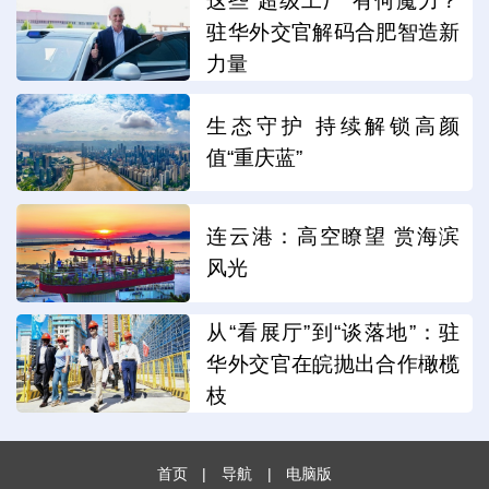
这些“超级工厂”有何魔力？
驻华外交官解码合肥智造新
力量
生态守护 持续解锁高颜
值“重庆蓝”
连云港：高空瞭望 赏海滨
风光
从“看展厅”到“谈落地”：驻
华外交官在皖抛出合作橄榄
枝
首页
|
导航
|
电脑版