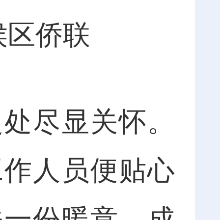
侯区侨联
处尽显关怀。
工作人员便贴心
添一份暖意。成