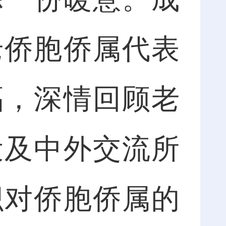
老侨胞侨属代表
福，深情回顾老
设及中外交流所
织对侨胞侨属的