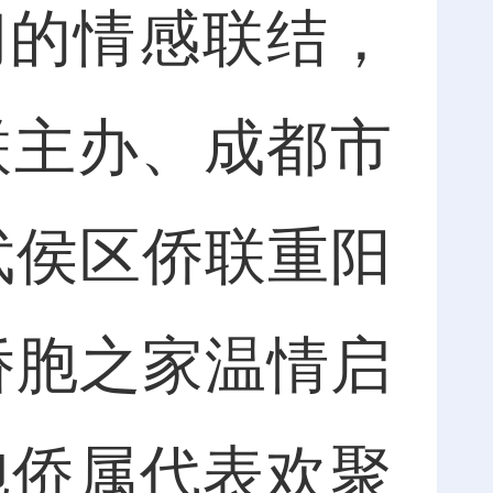
间的情感联结，
联主办、成都市
武侯区侨联重阳
侨胞之家温情启
胞侨属代表欢聚