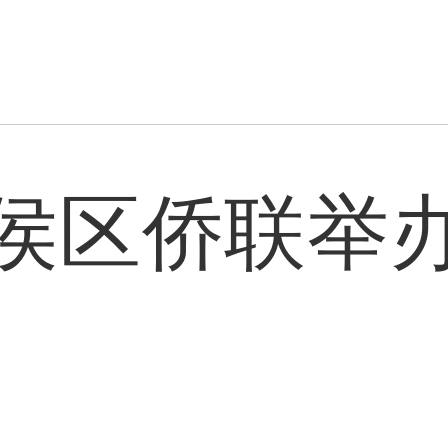
侯区侨联举