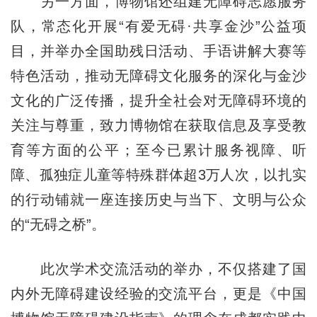
另一方面，博物馆还组建无障碍志愿服务
队，常态化开展“有爱无碍·共享金沙”公益项
目，并举办全国助残日活动、手语讲解大赛等
特色活动，推动无障碍文化服务的深化与金沙
文化的广泛传播，提升全社会对无障碍环境的
关注与尊重，致力博物馆在获取信息及享受教
育等方面的公平；至今已累计服务视障、听
障、孤独症儿童等特殊群体超3万人次，以扎实
的行动铺就一座连接历史与当下、文明与公众
的“无碍之桥”。
此次学术交流活动的举办，不仅搭建了国
内外无障碍建设经验的交流平台，更是《中国