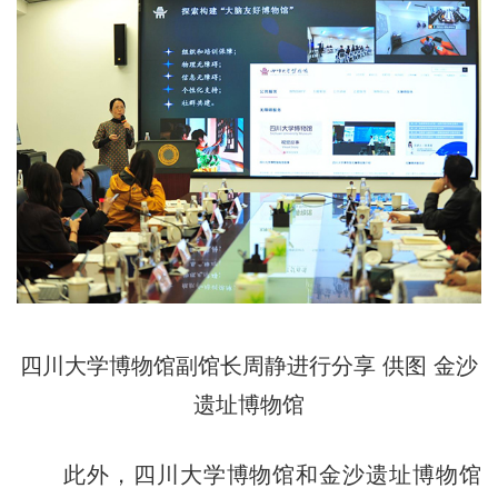
四川大学博物馆副馆长周静进行分享 供图 金沙
遗址博物馆
此外，四川大学博物馆和金沙遗址博物馆