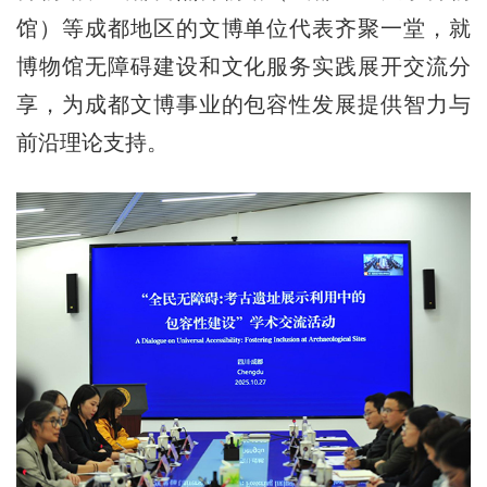
馆）等成都地区的文博单位代表齐聚一堂，就
博物馆无障碍建设和文化服务实践展开交流分
享，为成都文博事业的包容性发展提供智力与
前沿理论支持。