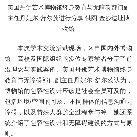
美国丹佛艺术博物馆终身教育与无障碍部门副
主任丹妮尔·舒尔茨进行分享 供图 金沙遗址博
物馆
本次学术交流活动现场，来自国内外博物
馆、高校及国际组织的多位专家学者分享了前
沿理念与实践案例。美国丹佛艺术博物馆终身
教育与无障碍部门副主任丹妮尔·舒尔茨认为，
博物馆的包容性设计应该是社会全员可及的，
包括环境/空间的可及、不同群体的信息沟通无
障碍，以及特殊人群的全过程参与等。她还系
统介绍了包容性设计和无障碍建设的方式与原
则。