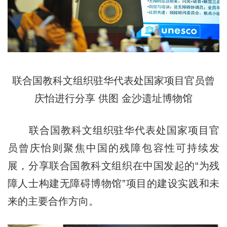
联合国教科文组织驻华代表处国家项目官员曾
庆怡进行分享 供图 金沙遗址博物馆
联合国教科文组织驻华代表处国家项目官
员曾庆怡则聚焦中国的残障包容性可持续发
展，分享联合国教科文组织在中国发起的“为残
障人士构建无障碍博物馆”项目的建设实践和未
来的主要合作方向。