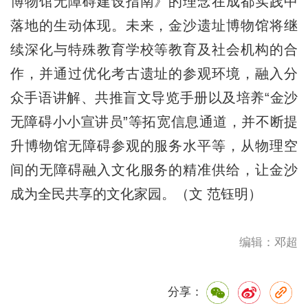
博物馆无障碍建设指南》的理念在成都实践中
落地的生动体现。未来，金沙遗址博物馆将继
续深化与特殊教育学校等教育及社会机构的合
作，并通过优化考古遗址的参观环境，融入分
众手语讲解、共推盲文导览手册以及培养“金沙
无障碍小小宣讲员”等拓宽信息通道，并不断提
升博物馆无障碍参观的服务水平等，从物理空
间的无障碍融入文化服务的精准供给，让金沙
成为全民共享的文化家园。（文 范钰明）
编辑：邓超
分享：