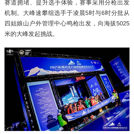
赛道拥堵、提升选手体验，赛事采用分枪出发
机制。大峰速攀组选手于凌晨5时与6时分批从
四姑娘山户外管理中心鸣枪出发，向海拔5025
米的大峰发起挑战。