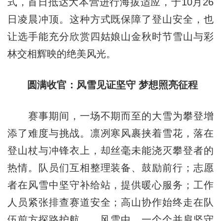
式，首日抵达大本营进行海拔适应，于10月26
日凌晨冲顶。这种方式既保障了登山安全，也
让选手能充分欣赏四姑娘山金秋时节雪山与彩
林交相辉映的绝美风光。
圆满收官：风雪见证坚守 梦想照亮征程
赛事期间，一场不期而至的大雪为攀登增
添了难度与挑战。凛冽寒风裹挟着雪花，落在
登山杖与冲锋衣上，却丝毫未能浇灭攀登者的
热情。队员们互相整理装备、鼓励前行；志愿
者在风雪中坚守补给站，提供暖心服务；工作
人员紧张排查赛道安全；高山协作始终走在队
伍前方探路护航……风雪中，一个个并肩坚守