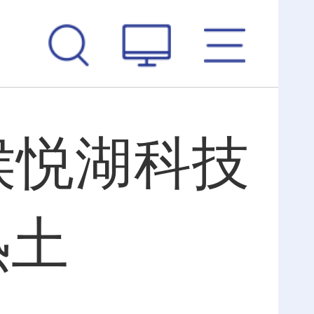
侯悦湖科技
热土