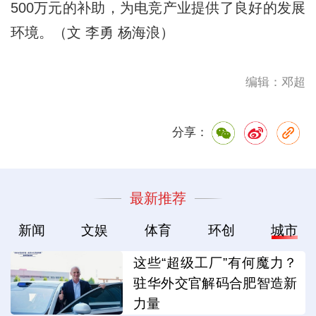
500万元的补助，为电竞产业提供了良好的发展
环境。（文 李勇 杨海浪）
编辑：邓超
分享：
最新推荐
新闻
文娱
体育
环创
城市
这些“超级工厂”有何魔力？
驻华外交官解码合肥智造新
力量