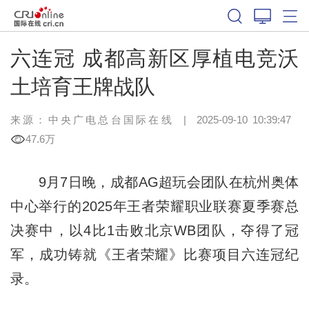
六连冠 成都高新区厚植电竞沃
土培育王牌战队
来源：中央广电总台国际在线
|
2025-09-10 10:39:47
47.6万
9月7日晚，成都AG超玩会团队在杭州奥体
中心举行的2025年王者荣耀职业联赛夏季赛总
决赛中，以4比1击败北京WB团队，夺得了冠
军，成功铸就《王者荣耀》比赛项目六连冠纪
录。