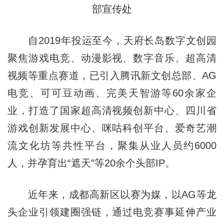
部宣传处
自2019年投运至今，天府长岛数字文创园
聚焦游戏电竞、动漫影视、数字音乐、超高清
视频等重点赛道，已引入腾讯新文创总部、AG
电竞、可可豆动画、完美天智游等60余家企
业，打造了国家超高清视频创新中心、四川省
游戏创新发展中心、咪咕科创平台、爱奇艺潮
流文化坊等共性平台，聚集从业人员约6000
人，并孕育出“遮天”等20余个头部IP。
近年来，成都高新区以赛为媒，以AG等龙
头企业引领建圈强链，通过电竞赛事延伸产业