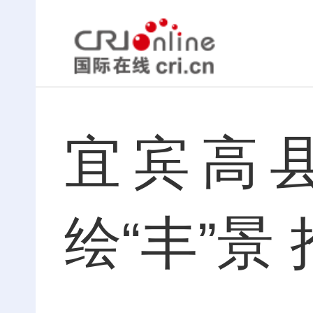
宜宾高
绘“丰”景