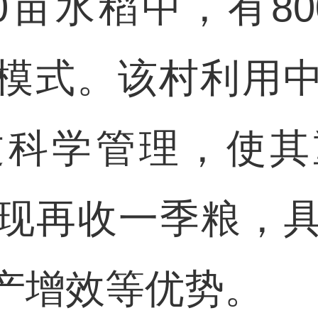
0亩水稻中，有8
植模式。该村利用
过科学管理，使其
现再收一季粮，
产增效等优势。