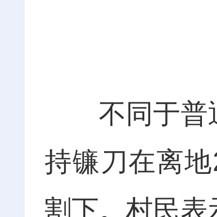
不同于普通稻
持镰刀在离地
割下。村民表