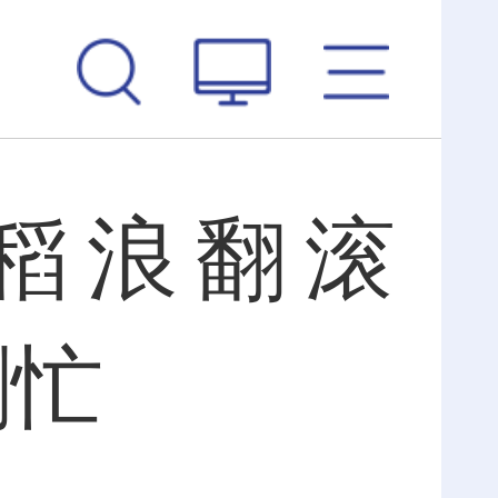
稻浪翻滚
割忙