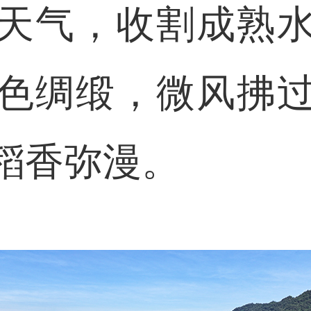
天气，收割成熟
色绸缎，微风拂
稻香弥漫。