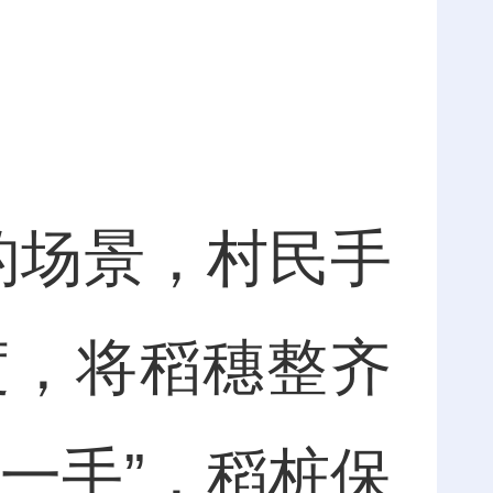
的场景，村民手
度，将稻穗整齐
一手”，稻桩保