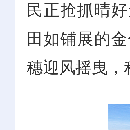
民正抢抓晴好
田如铺展的金
穗迎风摇曳，