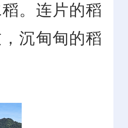
水稻。连片的稻
过，沉甸甸的稻