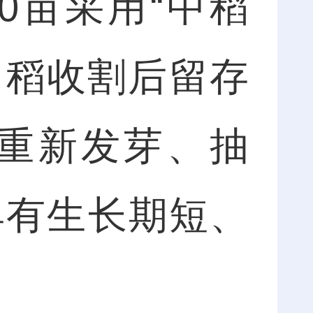
00亩采用“中稻
中稻收割后留存
重新发芽、抽
具有生长期短、