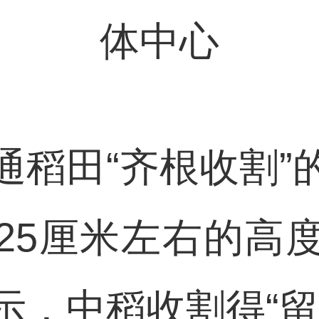
体中心
田“齐根收割”
25厘米左右的高
示，中稻收割得“留