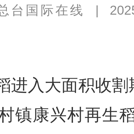
总台国际在线
|
202
入大面积收割期
村镇康兴村再生