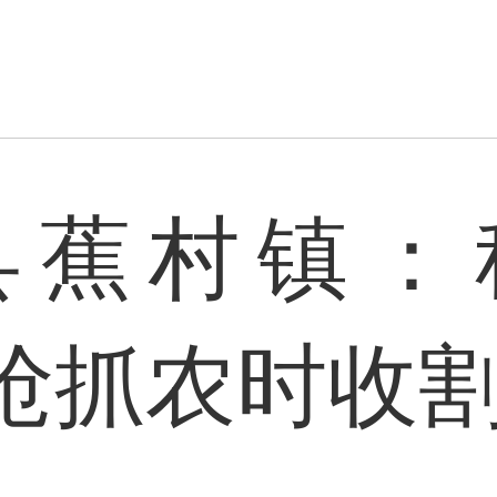
县蕉村镇：
 抢抓农时收