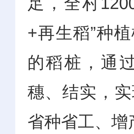
足，全村120
+再生稻”种
的稻桩，通
穗、结实，实
省种省工、增