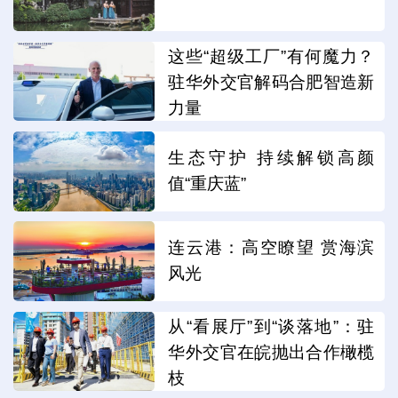
这些“超级工厂”有何魔力？
驻华外交官解码合肥智造新
力量
生态守护 持续解锁高颜
值“重庆蓝”
连云港：高空瞭望 赏海滨
风光
从“看展厅”到“谈落地”：驻
华外交官在皖抛出合作橄榄
枝