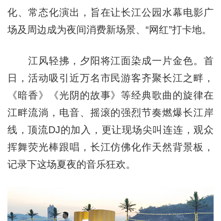
化、常态化演出，旨在让长江公园水幕电影广
场及周边成为夜间消费新场景、“网红”打卡地。
江风轻拂，夕阳将江面染成一片金色。首
日，活动吸引近万名市民游客齐聚长江之畔，
《暗香》《光阴的故事》等经典歌曲的旋律在
江畔流淌，电音、摇滚的强烈节奏燃爆长江岸
线，顶流DJ的加入，更让现场尖叫连连，观众
挥舞荧光棒跟唱，长江仿佛化作天然背景板，
记录下这场夏夜的音乐狂欢。