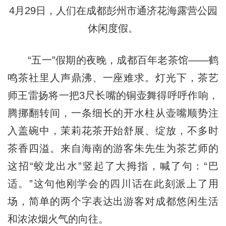
4月29日，人们在成都彭州市通济花海露营公园
休闲度假。
“五一”假期的夜晚，成都百年老茶馆——鹤
鸣茶社里人声鼎沸、一座难求。灯光下，茶艺
师王雷扬将一把3尺长嘴的铜壶舞得呼呼作响，
腾挪翻转间，一条细长的开水柱从壶嘴顺势注
入盖碗中，茉莉花茶开始舒展、绽放，不多时
茶香四溢。来自海南的游客朱先生为茶艺师的
这招“蛟龙出水”竖起了大拇指，喊了句：“巴
适。”这句他刚学会的四川话在此刻派上了用
场，简单的两个字表达出游客对成都悠闲生活
和浓浓烟火气的向往。