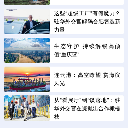
这些“超级工厂”有何魔力？
驻华外交官解码合肥智造新
力量
生态守护 持续解锁高颜
值“重庆蓝”
连云港：高空瞭望 赏海滨
风光
从“看展厅”到“谈落地”：驻
华外交官在皖抛出合作橄榄
枝